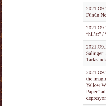
2021.Ö9.1
Fünûn Nes
2021.Ö9.1
“hil’at” /
2021.Ö9.1
Salinger’
Tarlasınd
2021.Ö9.1
the ımagi
Yellow Wa
Paper” ad
depresyo