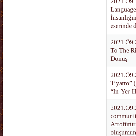
2021.Ö9.1
Language,
İnsanlığı
eserinde d
2021.Ö9.2
To The Ri
Dönüş
2021.Ö9.2
Tiyatro” 
“In-Yer-H
2021.Ö9.2
communitie
Afrofütür
oluşumun