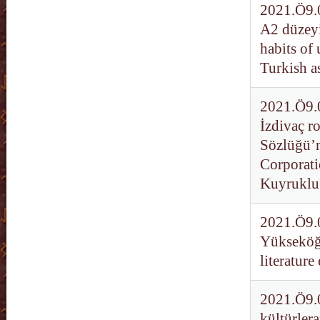
2021.Ö9.0
A2 düzeyi 
habits of 
Turkish a
2021.Ö9.0
İzdivaç r
Sözlüğü’n
Corporati
Kuyruklu 
2021.Ö9.0
Yükseköğr
literatur
2021.Ö9.0
kültürlera