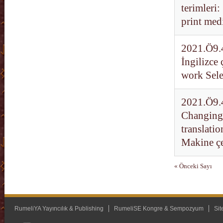
terimleri
print med
2021.Ö9.4
İngilizce 
work Sele
2021.Ö9.44
Changing 
translatio
Makine çe
« Önceki Sayı
RumeliYA Yayıncılık & Publishing
RumeliSE Kongre & Sempozyum
Sit