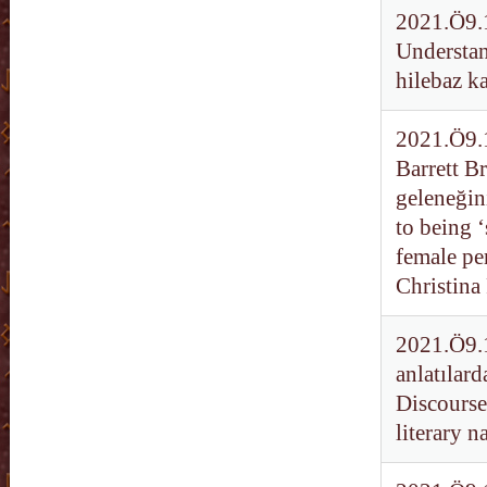
2021.Ö9.1
Understan
hilebaz k
2021.Ö9.1
Barrett B
geleneğin
to being ‘
female pe
Christina 
2021.Ö9.1
anlatılar
Discourse
literary n