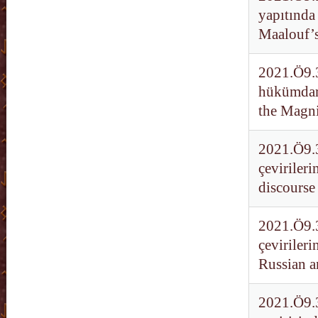
yapıtında
Maalouf’
2021.Ö9.3
hükümdar 
the Magnif
2021.Ö9.3
çevirileri
discourse 
2021.Ö9.3
çevirileri
Russian a
2021.Ö9.3