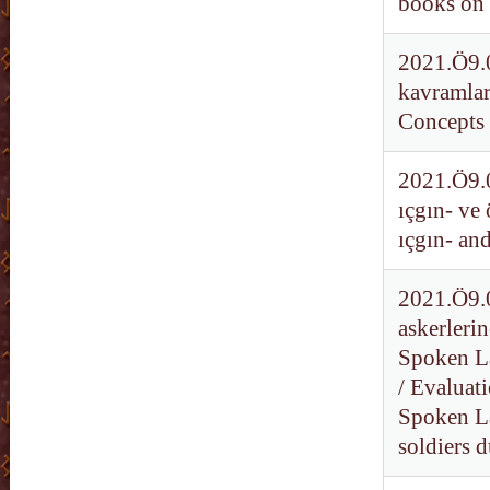
books on 
2021.Ö9.0
kavramlar
Concepts 
2021.Ö9.0
ıçgın- ve 
ıçgın- an
2021.Ö9.0
askerleri
Spoken La
/ Evaluat
Spoken La
soldiers 