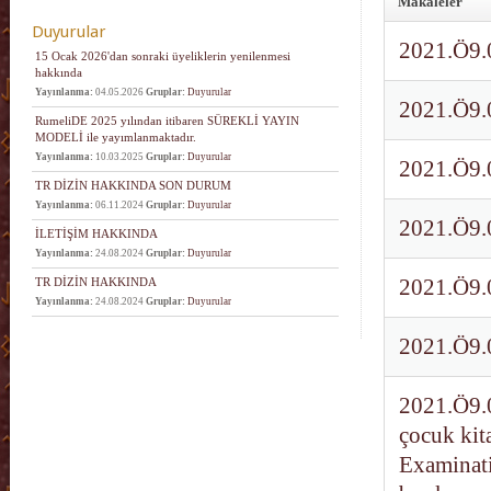
Makaleler
Duyurular
2021.Ö9.
15 Ocak 2026'dan sonraki üyeliklerin yenilenmesi
hakkında
Yayınlanma:
04.05.2026
Gruplar:
Duyurular
2021.Ö9.
RumeliDE 2025 yılından itibaren SÜREKLİ YAYIN
MODELİ ile yayımlanmaktadır.
Yayınlanma:
10.03.2025
Gruplar:
Duyurular
2021.Ö9.
TR DİZİN HAKKINDA SON DURUM
Yayınlanma:
06.11.2024
Gruplar:
Duyurular
2021.Ö9.0
İLETİŞİM HAKKINDA
Yayınlanma:
24.08.2024
Gruplar:
Duyurular
TR DİZİN HAKKINDA
2021.Ö9.
Yayınlanma:
24.08.2024
Gruplar:
Duyurular
2021.Ö9.0
2021.Ö9.0
çocuk kit
Examinati