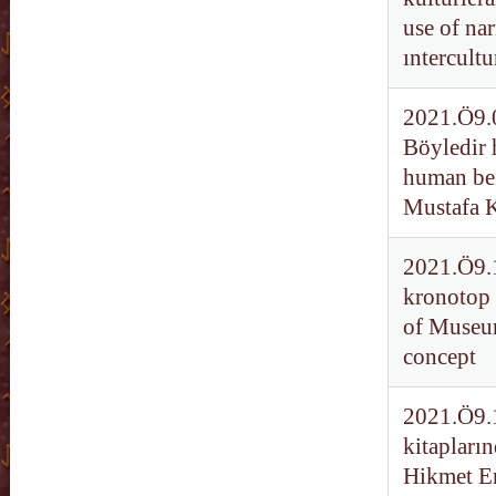
use of na
ıntercultu
2021.Ö9.0
Böyledir 
human bei
Mustafa 
2021.Ö9.
kronotop 
of Museum
concept
2021.Ö9.1
kitapları
Hikmet Er