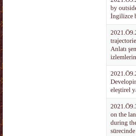
by outsid
İngilizce
2021.Ö9.2
trajector
Anlatı şe
izlemleri
2021.Ö9.2
Developing
eleştirel
2021.Ö9.3
on the la
during t
sürecinde