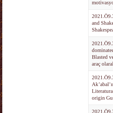
motivasyo
2021.Ö9.3
and Shake
Shakespea
2021.Ö9.3
dominated
Blasted v
araç olara
2021.Ö9.3
Ak’abal’ın
Literatur
origin Gu
2021.Ö9.3