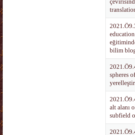
çevirisind
translati
2021.Ö9.39
education:
eğitiminde
bilim blo
2021.Ö9.4
spheres of
yerelleşti
2021.Ö9.4
alt alanı 
subfield 
2021.Ö9.4