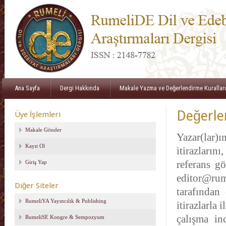
Ana Sayfa
Dergi Hakkında
Makale Yazma ve Değerlendirme Kuralları
Değerle
Üye İşlemleri
Makale Gönder
Yazar(lar)ı
Kayıt Ol
itirazları
Giriş Yap
referans gö
editor@rume
Diğer Siteler
tarafından
RumeliYA Yayıncılık & Publishing
itirazlarla
çalışma in
RumeliSE Kongre & Sempozyum