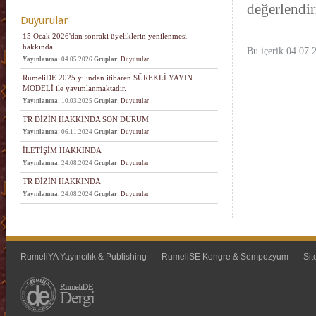
değerlendirm
Duyurular
15 Ocak 2026'dan sonraki üyeliklerin yenilenmesi
hakkında
Bu içerik 04.07.
Yayınlanma:
04.05.2026
Gruplar:
Duyurular
RumeliDE 2025 yılından itibaren SÜREKLİ YAYIN
MODELİ ile yayımlanmaktadır.
Yayınlanma:
10.03.2025
Gruplar:
Duyurular
TR DİZİN HAKKINDA SON DURUM
Yayınlanma:
06.11.2024
Gruplar:
Duyurular
İLETİŞİM HAKKINDA
Yayınlanma:
24.08.2024
Gruplar:
Duyurular
TR DİZİN HAKKINDA
Yayınlanma:
24.08.2024
Gruplar:
Duyurular
RumeliYA Yayıncılık & Publishing
RumeliSE Kongre & Sempozyum
Sit