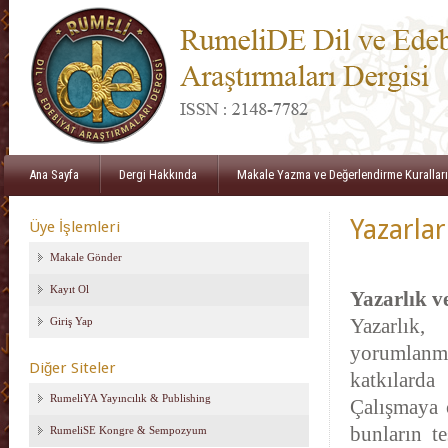
Ana Sayfa
Dergi Hakkında
Makale Yazma ve Değerlendirme Kuralları
Yazarla
Üye İşlemleri
Makale Gönder
Kayıt Ol
Yazarlık 
Giriş Yap
Yazarlık,
yorumlanma
Diğer Siteler
katkılarda
RumeliYA Yayıncılık & Publishing
Çalışmaya 
bunların t
RumeliSE Kongre & Sempozyum