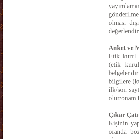
yayımlama
gönderilmes
olması dış
değerlendir
Anket ve 
Etik kurul 
(etik kuru
belgelendir
bilgilere (
ilk/son say
olur/onam f
Çıkar Çat
Kişinin yap
oranda boz