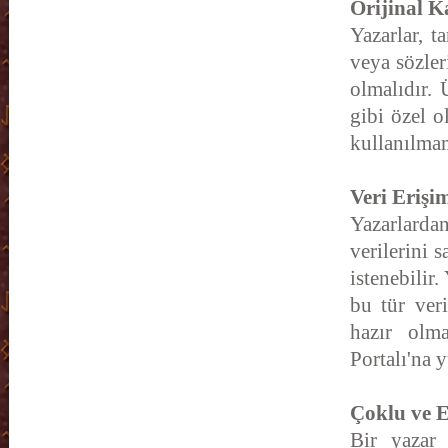
Orijinal K
Yazarlar, t
veya sözler
olmalıdır.
gibi özel o
kullanılmam
Veri Erişi
Yazarlarda
verilerini 
istenebilir
bu tür ver
hazır olma
Portalı'na 
Çoklu ve 
Bir yazar 