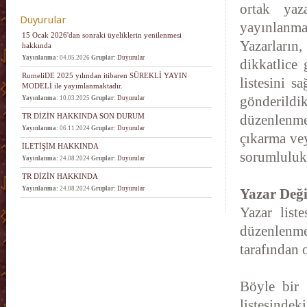
ortak yaz
Duyurular
yayınlanm
15 Ocak 2026'dan sonraki üyeliklerin yenilenmesi
Yazarların,
hakkında
Yayınlanma:
04.05.2026
Gruplar:
Duyurular
dikkatlice 
RumeliDE 2025 yılından itibaren SÜREKLİ YAYIN
listesini s
MODELİ ile yayımlanmaktadır.
gönderildi
Yayınlanma:
10.03.2025
Gruplar:
Duyurular
TR DİZİN HAKKINDA SON DURUM
düzenlenmes
Yayınlanma:
06.11.2024
Gruplar:
Duyurular
çıkarma vey
İLETİŞİM HAKKINDA
sorumluluk 
Yayınlanma:
24.08.2024
Gruplar:
Duyurular
TR DİZİN HAKKINDA
Yayınlanma:
24.08.2024
Gruplar:
Duyurular
Yazar Değiş
Yazar list
düzenlenme
tarafından 
Böyle bir 
listesinde