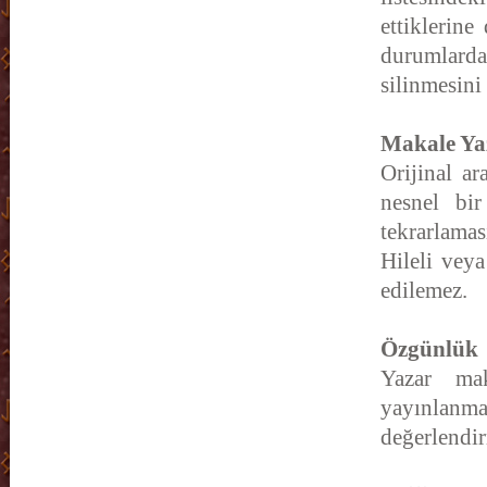
ettiklerine
durumlard
silinmesini
Makale Ya
Orijinal a
nesnel bir
tekrarlamas
Hileli veya
edilemez.
Özgünlük
Yazar ma
yayınlanma
değerlendi