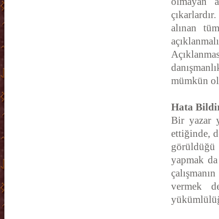
olmayan av
çıkarlardı
alınan tüm
açıklanma
Açıklanma
danışmanlık
mümkün ola
Hata Bildi
Bir yazar 
ettiğinde, 
görüldüğü 
yapmak da 
çalışmanın
vermek de
yükümlülü