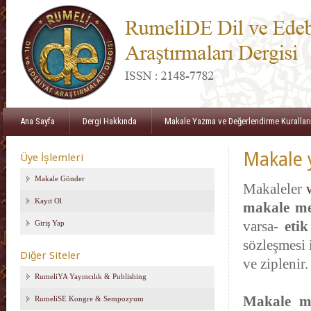
Ana Sayfa
Dergi Hakkında
Makale Yazma ve Değerlendirme Kuralları
Makale 
Üye İşlemleri
Makale Gönder
Makaleler
Kayıt Ol
makale met
Giriş Yap
varsa-
etik
sözleşmesi 
Diğer Siteler
ve ziplenir
RumeliYA Yayıncılık & Publishing
Makale m
RumeliSE Kongre & Sempozyum