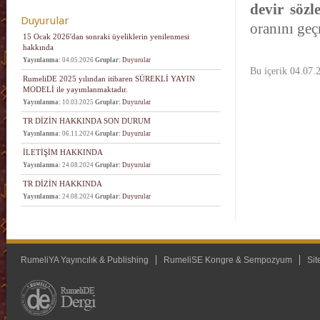
devir sözl
Duyurular
oranını geç
15 Ocak 2026'dan sonraki üyeliklerin yenilenmesi
hakkında
Yayınlanma:
04.05.2026
Gruplar:
Duyurular
Bu içerik 04.07.
RumeliDE 2025 yılından itibaren SÜREKLİ YAYIN
MODELİ ile yayımlanmaktadır.
Yayınlanma:
10.03.2025
Gruplar:
Duyurular
TR DİZİN HAKKINDA SON DURUM
Yayınlanma:
06.11.2024
Gruplar:
Duyurular
İLETİŞİM HAKKINDA
Yayınlanma:
24.08.2024
Gruplar:
Duyurular
TR DİZİN HAKKINDA
Yayınlanma:
24.08.2024
Gruplar:
Duyurular
RumeliYA Yayıncılık & Publishing
RumeliSE Kongre & Sempozyum
Sit