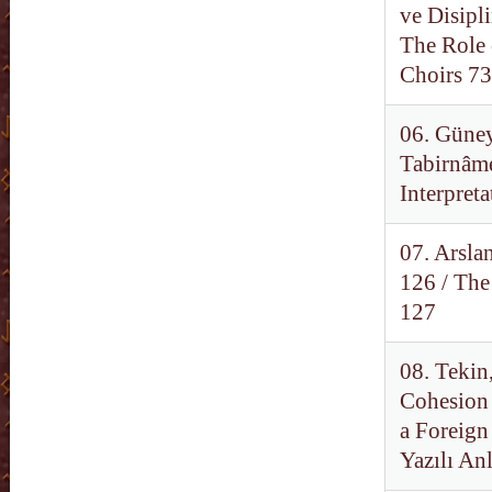
ve Disipl
The Role 
Choirs 73
06. Güney
Tabirnâme
Interpret
07. Arsla
126 / The
127
08. Tekin
Cohesion 
a Foreign
Yazılı An