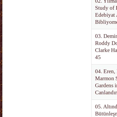
02. Yılma
Study of D
Edebiyat 
Bibliyome
03. Demir
Roddy Do
Clarke Ha
45
04. Eren,
Marmon Si
Gardens i
Canlandı
05. Altın
Bütünleşm