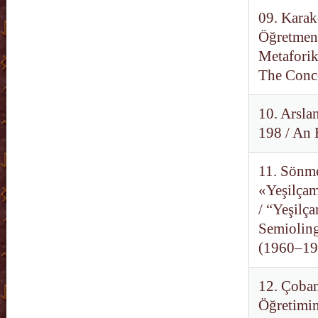
09. Karak
Öğretmeni
Metaforik
The Conce
10. Arsla
198 / An 
11. Sönme
«Yeşilçam
/ “Yeşilç
Semioling
(1960–198
12. Çoban
Öğretimin