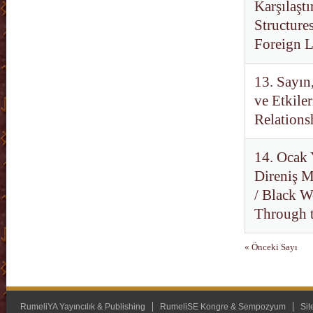
Karşılaşt
Structure
Foreign 
13. Sayın,
ve Etkile
Relations
14. Ocak 
Direniş M
/ Black W
Through t
« Önceki Sayı
RumeliYA Yayıncılık & Publishing
RumeliSE Kongre & Sempozyum
Sit