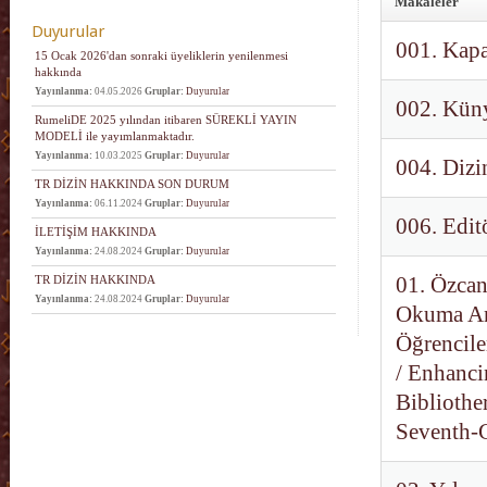
Makaleler
Duyurular
001. Kapa
15 Ocak 2026'dan sonraki üyeliklerin yenilenmesi
hakkında
Yayınlanma:
04.05.2026
Gruplar:
Duyurular
002. Küny
RumeliDE 2025 yılından itibaren SÜREKLİ YAYIN
MODELİ ile yayımlanmaktadır.
Yayınlanma:
10.03.2025
Gruplar:
Duyurular
004. Dizi
TR DİZİN HAKKINDA SON DURUM
Yayınlanma:
06.11.2024
Gruplar:
Duyurular
006. Edit
İLETİŞİM HAKKINDA
Yayınlanma:
24.08.2024
Gruplar:
Duyurular
TR DİZİN HAKKINDA
01. Özcan,
Yayınlanma:
24.08.2024
Gruplar:
Duyurular
Okuma Anl
Öğrencile
/ Enhanc
Bibliothe
Seventh-G