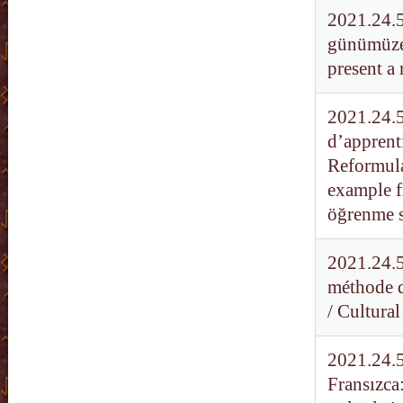
2021.24.5
günümüze 
present a
2021.24.5
d’apprent
Reformula
example f
öğrenme s
2021.24.5
méthode d
/ Cultura
2021.24.59
Fransızca