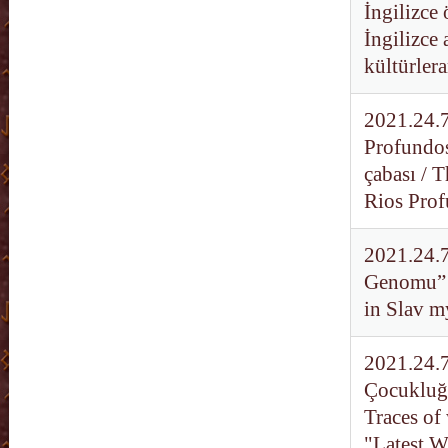
İngilizce 
İngilizce 
kültürlera
2021.24.7
Profundos
çabası / T
Rios Prof
2021.24.7
Genomu” v
in Slav 
2021.24.7
Çocukluğa
Traces of
"Latest W