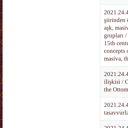
2021.24.4
şiirinden 
aşk, masi
grupları /
15th cent
concepts o
masiva, t
2021.24.4
ilişkisi /
the Otto
2021.24.4
tasavvurla