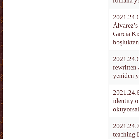
romana yen
2021.24.6
Álvarez’s
Garcia Kı
boşlukta
2021.24.6
rewritten
yeniden y
2021.24.6
identity 
okuyorsak
2021.24.7
teaching 