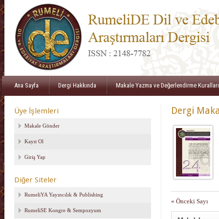
Ana Sayfa
Dergi Hakkında
Makale Yazma ve Değerlendirme Kuralları
Dergi Maka
Üye İşlemleri
Makale Gönder
Kayıt Ol
Giriş Yap
Diğer Siteler
RumeliYA Yayıncılık & Publishing
« Önceki Sayı
RumeliSE Kongre & Sempozyum