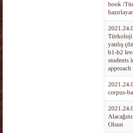
book /Tür
hazırlayan
2021.24.0
Türkoloji
yanlış çö
b1-b2 lev
students 
approach
2021.24.0
corpus-ba
2021.24.0
Alacağını
Olsun