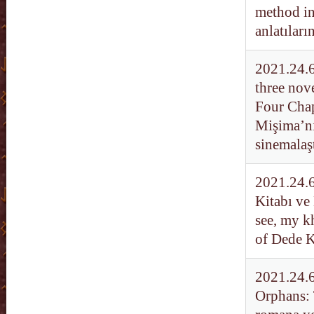
method in
anlatılar
2021.24.6
three nov
Four Chap
Mişima’nı
sinemalaş
2021.24.6
Kitabı ve 
see, my k
of Dede 
2021.24.6
Orphans: 