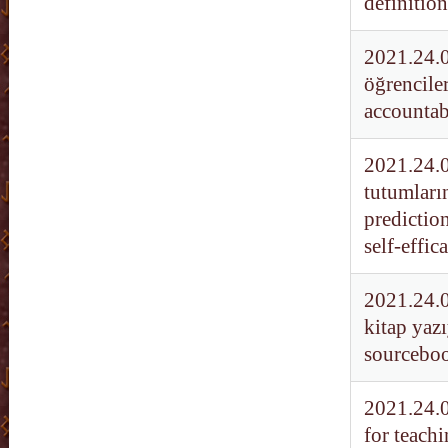
definition
2021.24.0
öğrenciler
accountabl
2021.24.0
tutumların
prediction
self-effic
2021.24.0
kitap yaz
sourceboo
2021.24.0
for teachi