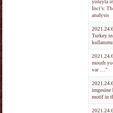
yoluyla i
İnci’s: Th
analysis
2021.24.60
Turkey in 
kullanımın
2021.24.6
mouth you
var …”
2021.24.6
imgesine 
motif in 
2021.24.6