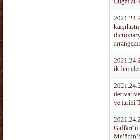
Lugat al-
2021.24.21
karşılaşt
dictionary
arrangem
2021.24.2
ikilemele
2021.24.2
derivative
ve tarihi 
2021.24.2
Gaffârî’n
Me’âdin’e