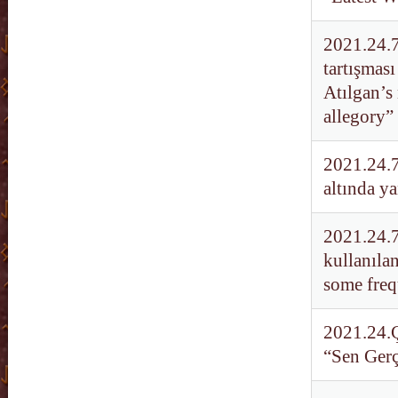
2021.24.7
tartışmas
Atılgan’s
allegory”
2021.24.7
altında ya
2021.24.7
kullanılan
some freq
2021.24.Ç
“Sen Gerç