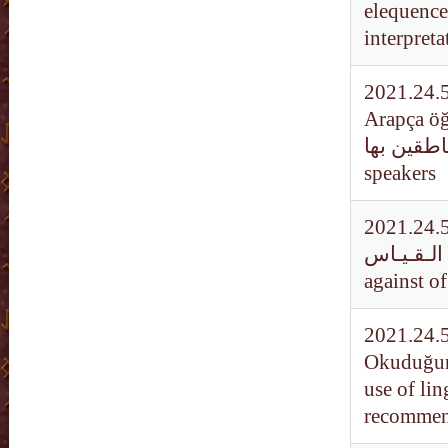
elequence
interpreta
2021.24.5
Arapça öğretiminde 
الناطقين بها / Synonymy in teaching Arabic language fo
speakers
2021.24.5
 خـالـف الـقـيـاس
against of
2021.24.5
Okuduğunu
use of li
recommend