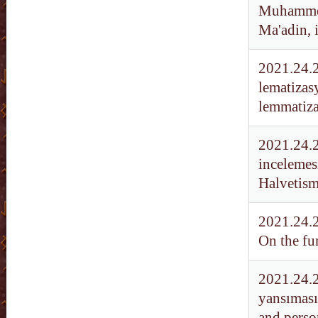
Muhammed 
Ma'adin, i
2021.24.2
lematizas
lemmatiza
2021.24.26
incelemes
Halvetis
2021.24.27
On the fu
2021.24.2
yansıması
and person