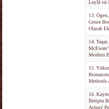
Leylâ vü
13. Ögen,
Genre Bou
Olarak Ek
14. Yaşar
McEwan’s
Modern Bi
15. Yükse
Romanında
Methods 
16. Kayma
İletişim 
Actors' P