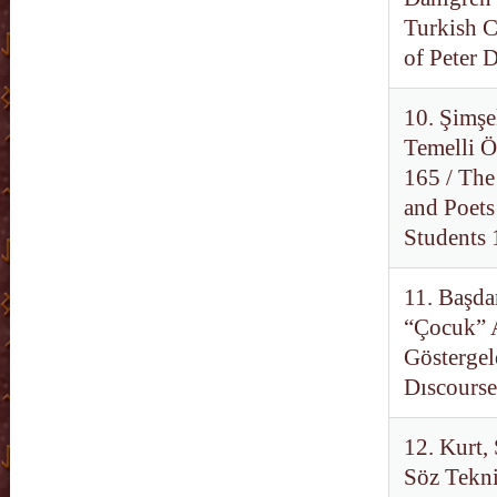
Turkish 
of Peter 
10. Şimşe
Temelli Ö
165 / The
and Poets
Students 
11. Başda
“Çocuk” 
Göstergele
Dıscourse
12. Kurt,
Söz Tekni