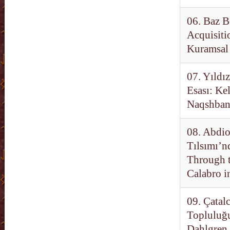
06. Baz B
Acquisiti
Kuramsal 
07. Yıldı
Esası: Ke
Naqshband
08. Abdio
Tılsımı’n
Through t
Calabro i
09. Çatal
Topluluğu
Dahlgren 