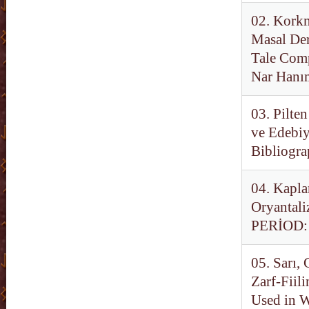
02. Korkm
Masal Der
Tale Comp
Nar Hanım
03. Pilte
ve Edebiy
Bibliogra
04. Kapla
Oryantali
PERİOD: R
05. Sarı,
Zarf-Fiil
Used in W