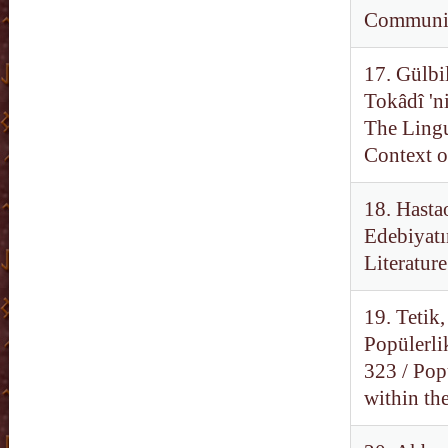
Communic
17. Gülbi
Tokâdî 'ni
The Lingu
Context o
18. Hasta
Edebiyatı
Literatur
19. Tetik
Popülerli
323 / Pop
within th