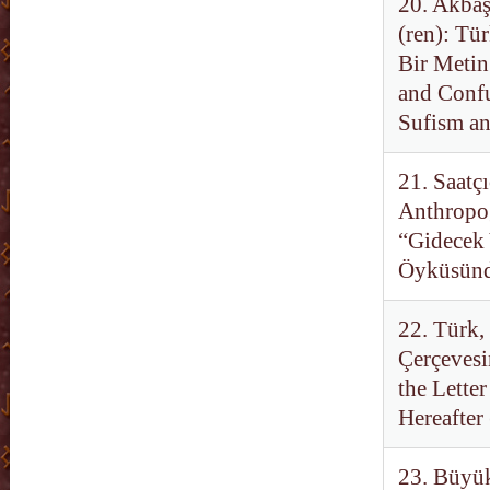
20. Akbaş
(ren): Tü
Bir Metin
and Confu
Sufism an
21. Saatçı
Anthropog
“Gidecek 
Öyküsünde
22. Türk, 
Çerçevesi
the Lette
Hereafter
23. Büyük