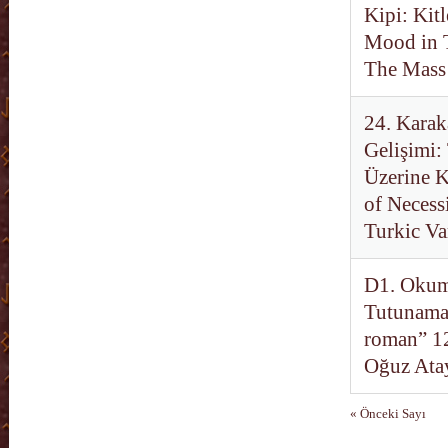
Kipi: Kit
Mood in T
The Mass
24. Karaka
Gelişimi:
Üzerine K
of Necess
Turkic Va
D1. Okumu
Tutunamay
roman” 12
Oğuz Atay
« Önceki Sayı