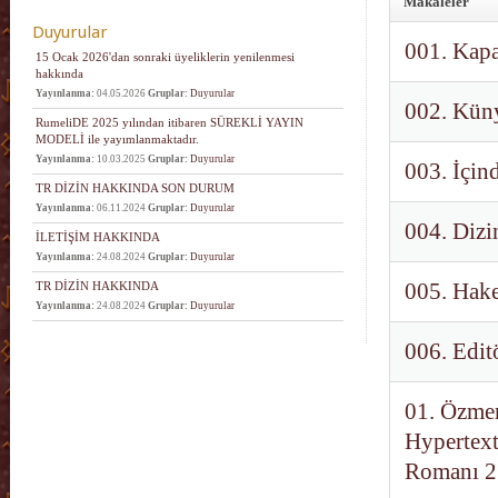
Makaleler
Duyurular
001. Kapa
15 Ocak 2026'dan sonraki üyeliklerin yenilenmesi
hakkında
Yayınlanma:
04.05.2026
Gruplar:
Duyurular
002. Küny
RumeliDE 2025 yılından itibaren SÜREKLİ YAYIN
MODELİ ile yayımlanmaktadır.
Yayınlanma:
10.03.2025
Gruplar:
Duyurular
003. İçin
TR DİZİN HAKKINDA SON DURUM
Yayınlanma:
06.11.2024
Gruplar:
Duyurular
004. Dizi
İLETİŞİM HAKKINDA
Yayınlanma:
24.08.2024
Gruplar:
Duyurular
TR DİZİN HAKKINDA
005. Hake
Yayınlanma:
24.08.2024
Gruplar:
Duyurular
006. Edit
01. Özmen
Hypertext
Romanı 2